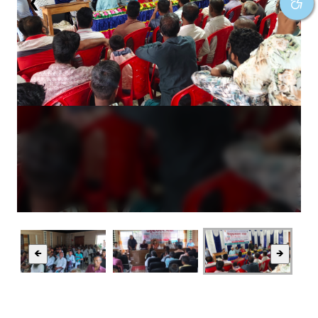
❮
❯
🡸
🡺