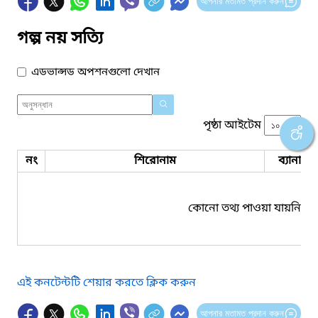
আপনার মতামত প্রদান করুন
গল্প নয় সত্যি
এডভান্সড অপশনগুলো দেখান
পৃষ্ঠা আইটেম
নং
শিরোনাম
ব্যানার 
কোনো তথ্য পাওয়া যায়নি।
এই কনটেন্টটি শেয়ার করতে ক্লিক করুন
আপনার মতামত প্রদান করুন