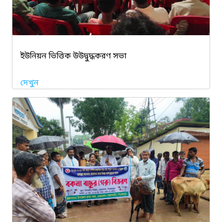
ইউনিয়ন ভিত্তিক উউদ্বুদ্ধকরণ সভা
দেখুন