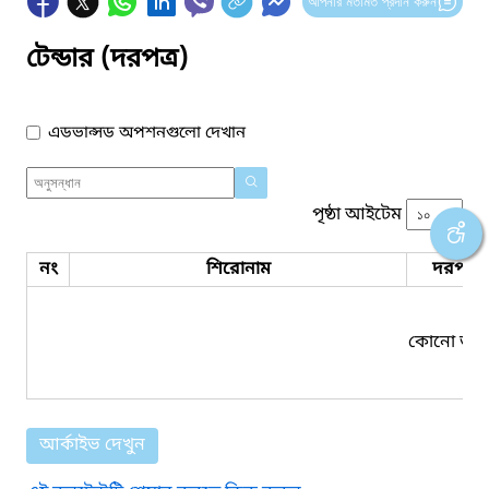
আপনার মতামত প্রদান করুন
টেন্ডার (দরপত্র)
এডভান্সড অপশনগুলো দেখান
পৃষ্ঠা আইটেম
নং
শিরোনাম
দরপত্র 
কোনো তথ্য
আর্কাইভ দেখুন